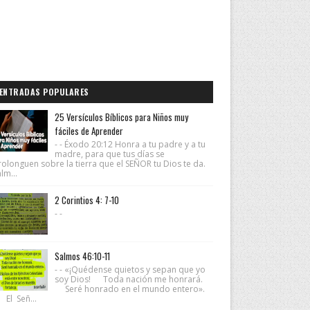
ENTRADAS POPULARES
25 Versículos Bíblicos para Niños muy
fáciles de Aprender
- - Éxodo 20:12 Honra a tu padre y a tu
madre, para que tus días se
rolonguen sobre la tierra que el SEÑOR tu Dios te da.
lm...
2 Corintios 4: 7-10
- -
Salmos 46:10-11
- - «¡Quédense quietos y sepan que yo
soy Dios! Toda nación me honrará.
Seré honrado en el mundo entero».
 El Señ...