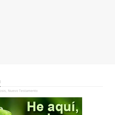
a
psis
,
Nuevo Testamento