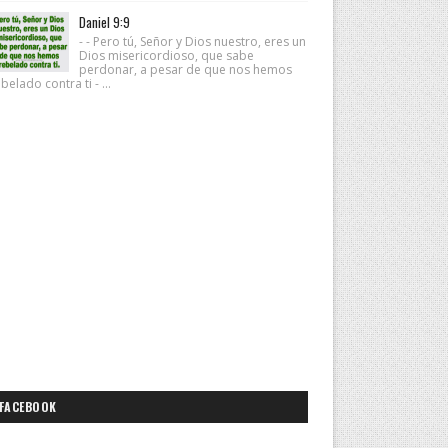
Daniel 9:9
- - Pero tú, Señor y Dios nuestro, eres un
Dios misericordioso, que sabe
perdonar, a pesar de que nos hemos
belado contra ti - ...
FACEBOOK