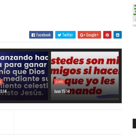
re
Facebook
Twitter
Google+
S
JUAN
 3:14
Juan 15:14