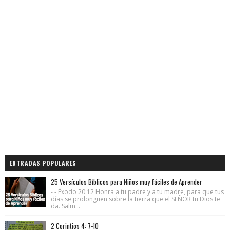
ENTRADAS POPULARES
25 Versículos Bíblicos para Niños muy fáciles de Aprender
- - Éxodo 20:12 Honra a tu padre y a tu madre, para que tus
días se prolonguen sobre la tierra que el SEÑOR tu Dios te
da. Salm...
2 Corintios 4: 7-10