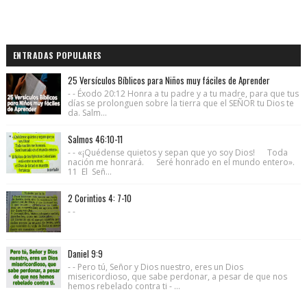
ENTRADAS POPULARES
25 Versículos Bíblicos para Niños muy fáciles de Aprender
- - Éxodo 20:12 Honra a tu padre y a tu madre, para que tus
días se prolonguen sobre la tierra que el SEÑOR tu Dios te
da. Salm...
Salmos 46:10-11
- - «¡Quédense quietos y sepan que yo soy Dios! Toda
nación me honrará. Seré honrado en el mundo entero».
11 El Señ...
2 Corintios 4: 7-10
- -
Daniel 9:9
- - Pero tú, Señor y Dios nuestro, eres un Dios
misericordioso, que sabe perdonar, a pesar de que nos
hemos rebelado contra ti - ...