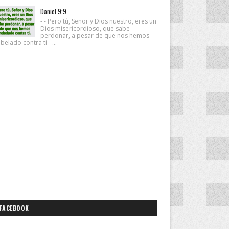
Daniel 9:9
- - Pero tú, Señor y Dios nuestro, eres un
Dios misericordioso, que sabe
perdonar, a pesar de que nos hemos
belado contra ti - ...
FACEBOOK