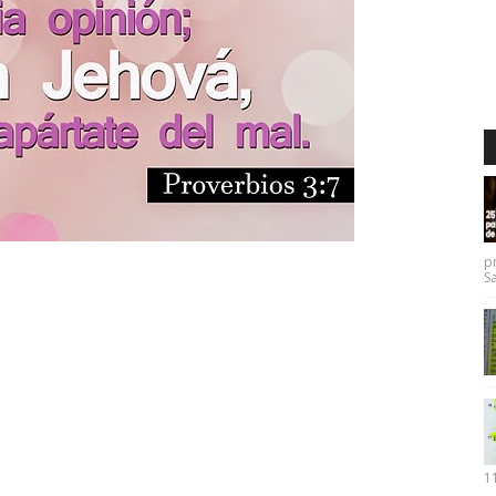
p
Sa
11