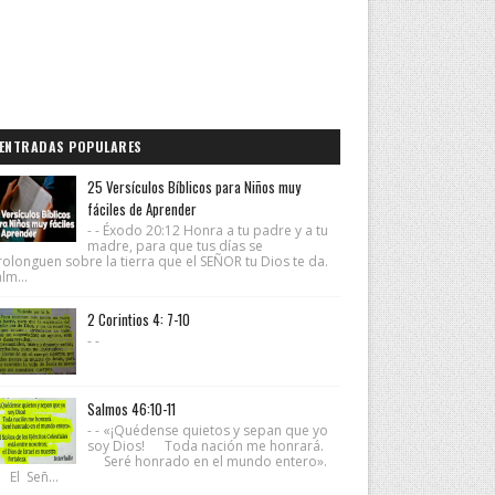
ENTRADAS POPULARES
25 Versículos Bíblicos para Niños muy
fáciles de Aprender
- - Éxodo 20:12 Honra a tu padre y a tu
madre, para que tus días se
rolonguen sobre la tierra que el SEÑOR tu Dios te da.
lm...
2 Corintios 4: 7-10
- -
Salmos 46:10-11
- - «¡Quédense quietos y sepan que yo
soy Dios! Toda nación me honrará.
Seré honrado en el mundo entero».
 El Señ...