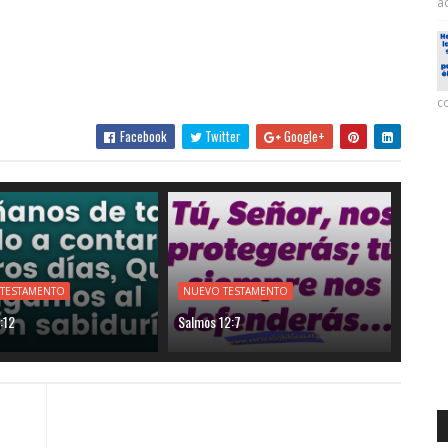
ac
co
Facebook
Twitter
Google+
 TESTAMENTO
NUEVO TESTAMENTO
:12
Salmos 12:7