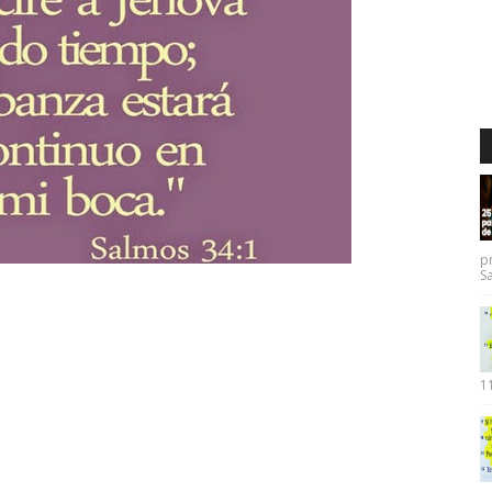
p
Sa
11