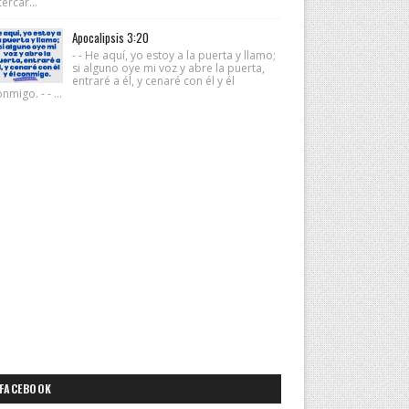
ercar...
Apocalipsis 3:20
- - He aquí, yo estoy a la puerta y llamo;
si alguno oye mi voz y abre la puerta,
entraré a él, y cenaré con él y él
nmigo. - - ...
FACEBOOK