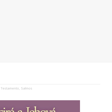
o Testamento
,
Salmos