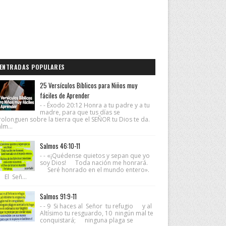
ENTRADAS POPULARES
25 Versículos Bíblicos para Niños muy
fáciles de Aprender
- - Éxodo 20:12 Honra a tu padre y a tu
madre, para que tus días se
rolonguen sobre la tierra que el SEÑOR tu Dios te da.
lm...
Salmos 46:10-11
- - «¡Quédense quietos y sepan que yo
soy Dios! Toda nación me honrará.
Seré honrado en el mundo entero».
 El Señ...
Salmos 91:9-11
- - 9 Si haces al Señor tu refugio y al
Altísimo tu resguardo, 10 ningún mal te
conquistará; ninguna plaga se