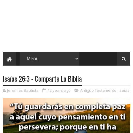
Isaías 26:3 - Comparte La Biblia
Jeremías Bautista
12 years ago
Antiguo Testamento
,
Isaías