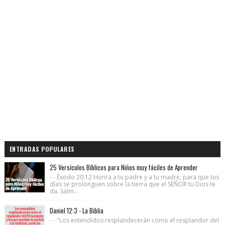
ENTRADAS POPULARES
25 Versículos Bíblicos para Niños muy fáciles de Aprender
- - Éxodo 20:12 Honra a tu padre y a tu madre, para que tus
días se prolonguen sobre la tierra que el SEÑOR tu Dios te
da. Salm...
Daniel 12:3 - La Biblia
- - "Los entendidos resplandecerán como el resplandor del