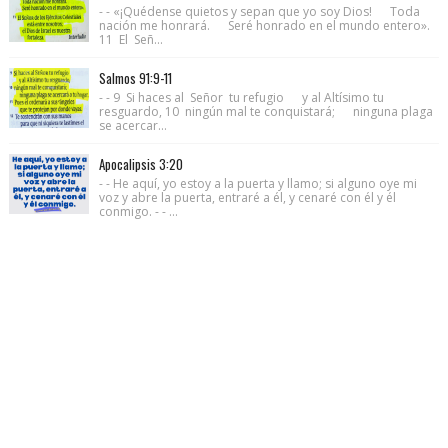
- - «¡Quédense quietos y sepan que yo soy Dios! Toda
nación me honrará. Seré honrado en el mundo entero».
11 El Señ...
Salmos 91:9-11
- - 9 Si haces al Señor tu refugio y al Altísimo tu
resguardo, 10 ningún mal te conquistará; ninguna plaga
se acercar...
Apocalipsis 3:20
- - He aquí, yo estoy a la puerta y llamo; si alguno oye mi
voz y abre la puerta, entraré a él, y cenaré con él y él
conmigo. - - ...