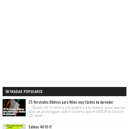
ENTRADAS POPULARES
25 Versículos Bíblicos para Niños muy fáciles de Aprender
- - Éxodo 20:12 Honra a tu padre y a tu madre, para que tus
días se prolonguen sobre la tierra que el SEÑOR tu Dios te
da. Salm...
Salmos 46:10-11