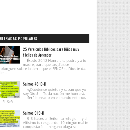
ENTRADAS POPULARES
25 Versículos Bíblicos para Niños muy
fáciles de Aprender
- - Éxodo 20:12 Honra a tu padre y a tu
madre, para que tus días se
rolonguen sobre la tierra que el SEÑOR tu Dios te da.
lm...
Salmos 46:10-11
- - «¡Quédense quietos y sepan que yo
soy Dios! Toda nación me honrará.
Seré honrado en el mundo entero».
 El Señ...
Salmos 91:9-11
- - 9 Si haces al Señor tu refugio y al
Altísimo tu resguardo, 10 ningún mal te
conquistará; ninguna plaga se