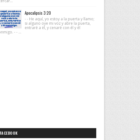
ercar...
Apocalipsis 3:20
- - He aquí, yo estoy a la puerta y llamo;
si alguno oye mi voz y abre la puerta,
entraré a él, y cenaré con él y él
nmigo. - - ...
FACEBOOK