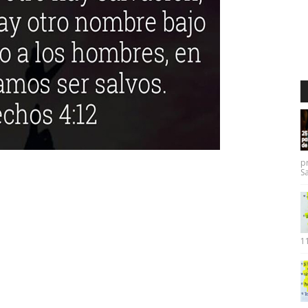
p
Sa
11