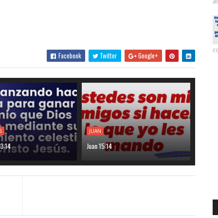
ac
co
Facebook
Twitter
Google+
S
JUAN
 3:14
Juan 15:14