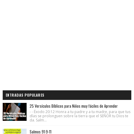
ENTRADAS POPULARES
25 Versículos Bíblicos para Niños muy fáciles de Aprender
- - Éxodo 20:12 Honra a tu padre y a tu madre, para que tus
días se prolonguen sobre la tierra que el SEÑOR tu Dios te
da. Salm...
Salmos 91:9-11