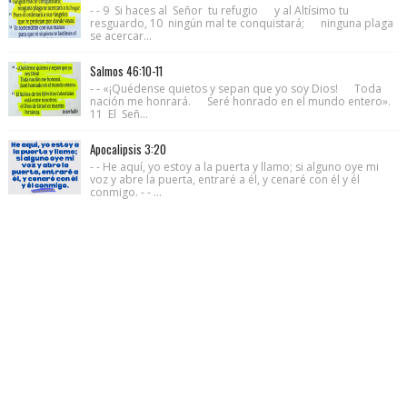
- - 9 Si haces al Señor tu refugio y al Altísimo tu
resguardo, 10 ningún mal te conquistará; ninguna plaga
se acercar...
Salmos 46:10-11
- - «¡Quédense quietos y sepan que yo soy Dios! Toda
nación me honrará. Seré honrado en el mundo entero».
11 El Señ...
Apocalipsis 3:20
- - He aquí, yo estoy a la puerta y llamo; si alguno oye mi
voz y abre la puerta, entraré a él, y cenaré con él y él
conmigo. - - ...