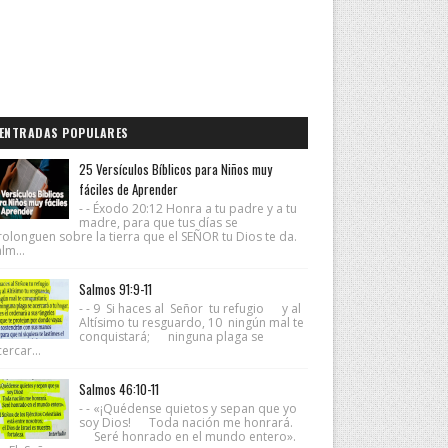
ENTRADAS POPULARES
25 Versículos Bíblicos para Niños muy
fáciles de Aprender
- - Éxodo 20:12 Honra a tu padre y a tu
madre, para que tus días se
rolonguen sobre la tierra que el SEÑOR tu Dios te da.
lm...
Salmos 91:9-11
- - 9 Si haces al Señor tu refugio y al
Altísimo tu resguardo, 10 ningún mal te
conquistará; ninguna plaga se
ercar...
Salmos 46:10-11
- - «¡Quédense quietos y sepan que yo
soy Dios! Toda nación me honrará.
Seré honrado en el mundo entero».