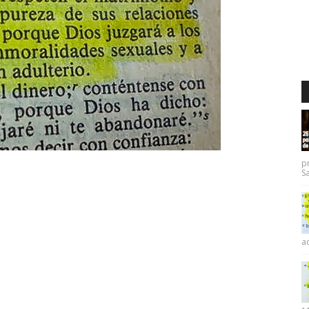
p
Sa
ac