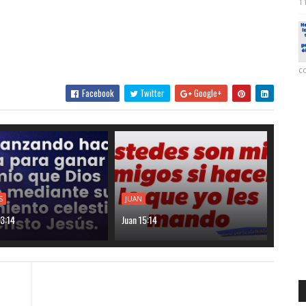
11
co
Facebook
Twitter
Google+
S
JUAN
 3:14
Juan 15:14