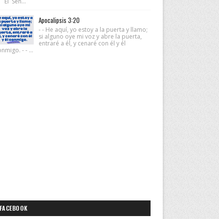
 El Señ...
Apocalipsis 3:20
- - He aquí, yo estoy a la puerta y llamo;
si alguno oye mi voz y abre la puerta,
entraré a él, y cenaré con él y él
nmigo. - - ...
FACEBOOK