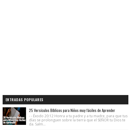
ENTRADAS POPULARES
25 Versículos Bíblicos para Niños muy fáciles de Aprender
- - Éxodo 20:12 Honra a tu padre y a tu madre, para que tus
días se prolonguen sobre la tierra que el SEÑOR tu Dios te
da. Salm...