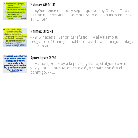
Salmos 46:10-11
- - «¡Quédense quietos y sepan que yo soy Dios! Toda
nación me honrará. Seré honrado en el mundo entero».
11 El Señ...
Salmos 91:9-11
- - 9 Si haces al Señor tu refugio y al Altísimo tu
resguardo, 10 ningún mal te conquistará; ninguna plaga
se acercar...
Apocalipsis 3:20
- - He aquí, yo estoy a la puerta y llamo; si alguno oye mi
voz y abre la puerta, entraré a él, y cenaré con él y él
conmigo. - - ...