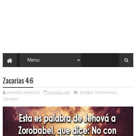
Zacarías 4:6
Jeremías Bautista
8 years ago
Antiguo Testamento
,
Zacaías