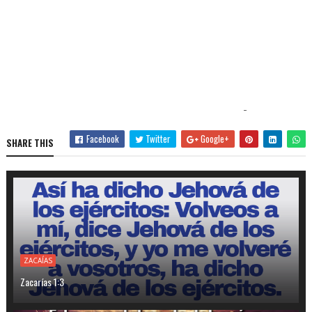
-
Facebook
Twitter
Google+
SHARE THIS
ZACAÍAS
Zacarías 1:3