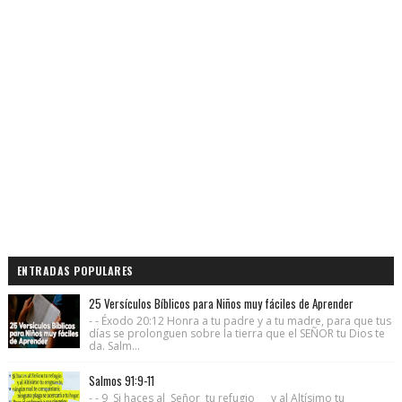
ENTRADAS POPULARES
25 Versículos Bíblicos para Niños muy fáciles de Aprender
- - Éxodo 20:12 Honra a tu padre y a tu madre, para que tus
días se prolonguen sobre la tierra que el SEÑOR tu Dios te
da. Salm...
Salmos 91:9-11
- - 9 Si haces al Señor tu refugio y al Altísimo tu