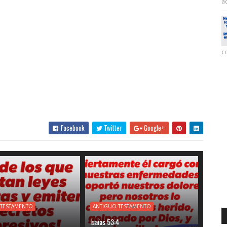
ac
co
Facebook
Twitter
Google+
 TESTAMENTO
ANTIGUO TESTAMENTO
Isaías 53:4