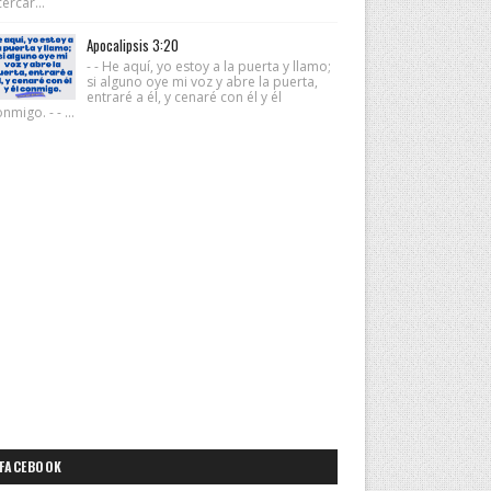
ercar...
Apocalipsis 3:20
- - He aquí, yo estoy a la puerta y llamo;
si alguno oye mi voz y abre la puerta,
entraré a él, y cenaré con él y él
nmigo. - - ...
FACEBOOK