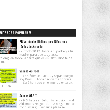
ENTRADAS POPULARES
25 Versículos Bíblicos para Niños muy
fáciles de Aprender
- - Éxodo 20:12 Honra a tu padre y a tu
madre, para que tus días se
rolonguen sobre la tierra que el SEÑOR tu Dios te da.
lm...
Salmos 46:10-11
- - «¡Quédense quietos y sepan que yo
soy Dios! Toda nación me honrará.
Seré honrado en el mundo entero».
 El Señ...
Salmos 91:9-11
- - 9 Si haces al Señor tu refugio y al
Altísimo tu resguardo, 10 ningún mal te
conquistará; ninguna plaga se