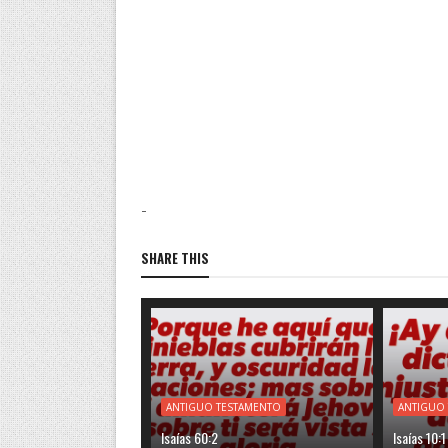
-
SHARE THIS
ANTIGUO TESTAMENTO
ANTIGUO
Isaías 60:2
Isaías 10:1