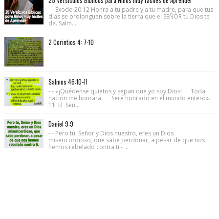
25 Versículos Bíblicos para Niños muy fáciles de Aprender
- - Éxodo 20:12 Honra a tu padre y a tu madre, para que tus
días se prolonguen sobre la tierra que el SEÑOR tu Dios te
da. Salm...
2 Corintios 4: 7-10
- -
Salmos 46:10-11
- - «¡Quédense quietos y sepan que yo soy Dios! Toda
nación me honrará. Seré honrado en el mundo entero».
11 El Señ...
Daniel 9:9
- - Pero tú, Señor y Dios nuestro, eres un Dios
misericordioso, que sabe perdonar, a pesar de que nos
hemos rebelado contra ti - ...