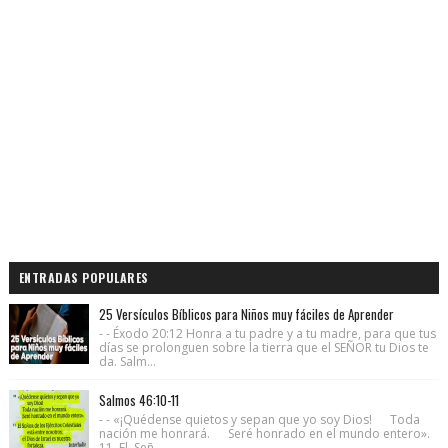
ENTRADAS POPULARES
25 Versículos Bíblicos para Niños muy fáciles de Aprender
- - Éxodo 20:12 Honra a tu padre y a tu madre, para que tus
días se prolonguen sobre la tierra que el SEÑOR tu Dios te
da. Salm...
Salmos 46:10-11
- - «¡Quédense quietos y sepan que yo soy Dios! Toda
nación me honrará. Seré honrado en el mundo entero».
11 El Señ...