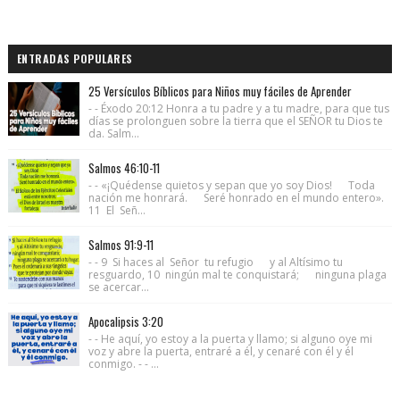
ENTRADAS POPULARES
25 Versículos Bíblicos para Niños muy fáciles de Aprender
- - Éxodo 20:12 Honra a tu padre y a tu madre, para que tus
días se prolonguen sobre la tierra que el SEÑOR tu Dios te
da. Salm...
Salmos 46:10-11
- - «¡Quédense quietos y sepan que yo soy Dios! Toda
nación me honrará. Seré honrado en el mundo entero».
11 El Señ...
Salmos 91:9-11
- - 9 Si haces al Señor tu refugio y al Altísimo tu
resguardo, 10 ningún mal te conquistará; ninguna plaga
se acercar...
Apocalipsis 3:20
- - He aquí, yo estoy a la puerta y llamo; si alguno oye mi
voz y abre la puerta, entraré a él, y cenaré con él y él
conmigo. - - ...