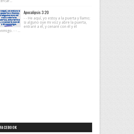
ercar...
Apocalipsis 3:20
- - He aquí, yo estoy a la puerta y llamo;
si alguno oye mi voz y abre la puerta,
entraré a él, y cenaré con él y él
nmigo. - - ...
FACEBOOK