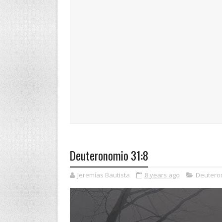
Deuteronomio 31:8
Jeremías Bautista
8 years ago
Deutero