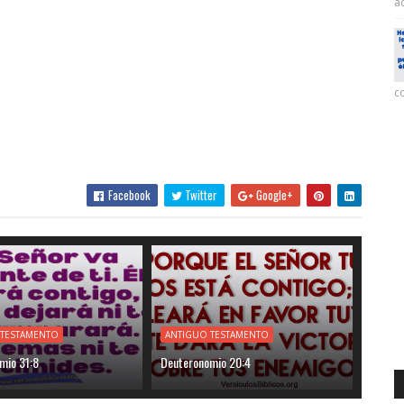
ac
co
Facebook
Twitter
Google+
 TESTAMENTO
ANTIGUO TESTAMENTO
mio 31:8
Deuteronomio 20:4