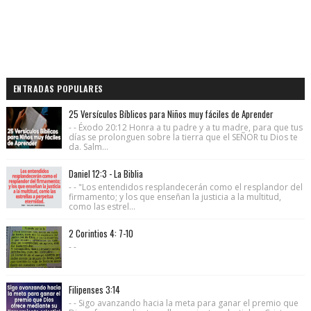
ENTRADAS POPULARES
25 Versículos Bíblicos para Niños muy fáciles de Aprender
- - Éxodo 20:12 Honra a tu padre y a tu madre, para que tus
días se prolonguen sobre la tierra que el SEÑOR tu Dios te
da. Salm...
Daniel 12:3 - La Biblia
- - "Los entendidos resplandecerán como el resplandor del
firmamento; y los que enseñan la justicia a la multitud,
como las estrel...
2 Corintios 4: 7-10
- -
Filipenses 3:14
- - Sigo avanzando hacia la meta para ganar el premio que