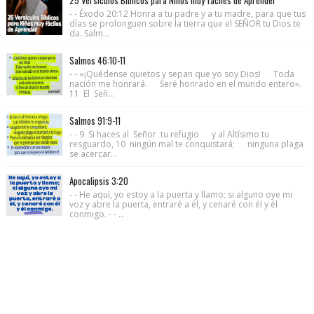
- - Éxodo 20:12 Honra a tu padre y a tu madre, para que tus
días se prolonguen sobre la tierra que el SEÑOR tu Dios te
da. Salm...
Salmos 46:10-11
- - «¡Quédense quietos y sepan que yo soy Dios! Toda
nación me honrará. Seré honrado en el mundo entero».
11 El Señ...
Salmos 91:9-11
- - 9 Si haces al Señor tu refugio y al Altísimo tu
resguardo, 10 ningún mal te conquistará; ninguna plaga
se acercar...
Apocalipsis 3:20
- - He aquí, yo estoy a la puerta y llamo; si alguno oye mi
voz y abre la puerta, entraré a él, y cenaré con él y él
conmigo. - - ...