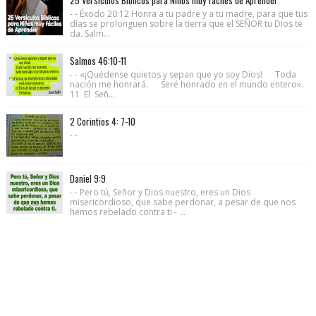
- - Éxodo 20:12 Honra a tu padre y a tu madre, para que tus
días se prolonguen sobre la tierra que el SEÑOR tu Dios te
da. Salm...
Salmos 46:10-11
- - «¡Quédense quietos y sepan que yo soy Dios! Toda
nación me honrará. Seré honrado en el mundo entero».
11 El Señ...
2 Corintios 4: 7-10
- -
Daniel 9:9
- - Pero tú, Señor y Dios nuestro, eres un Dios
misericordioso, que sabe perdonar, a pesar de que nos
hemos rebelado contra ti - ...