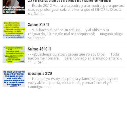
- - Éxodo 20:12 Honra a tu padre y a tu madre, para que tus
días se prolonguen sobre la tierra que el SEÑOR tu Dios te
da. Salm...
Salmos 91:9-11
- - 9 Si haces al Señor tu refugio y al Altísimo tu
resguardo, 10 ningún mal te conquistará; ninguna plaga
se acercar...
Salmos 46:10-11
- - «¡Quédense quietos y sepan que yo soy Dios! Toda
nación me honrará. Seré honrado en el mundo entero».
11 El Señ...
Apocalipsis 3:20
- - He aquí, yo estoy a la puerta y llamo; si alguno oye mi
voz y abre la puerta, entraré a él, y cenaré con él y él
conmigo. - - ...