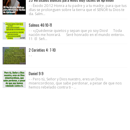
- - Éxodo 20:12 Honra a tu padre y a tu madre, para que tus
días se prolonguen sobre la tierra que el SEÑOR tu Dios te
da. Salm...
Salmos 46:10-11
- - «¡Quédense quietos y sepan que yo soy Dios! Toda
nación me honrará. Seré honrado en el mundo entero».
11 El Señ...
2 Corintios 4: 7-10
- -
Daniel 9:9
- - Pero tú, Señor y Dios nuestro, eres un Dios
misericordioso, que sabe perdonar, a pesar de que nos
hemos rebelado contra ti - ...