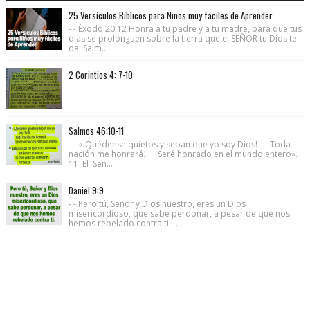
25 Versículos Bíblicos para Niños muy fáciles de Aprender
- - Éxodo 20:12 Honra a tu padre y a tu madre, para que tus
días se prolonguen sobre la tierra que el SEÑOR tu Dios te
da. Salm...
2 Corintios 4: 7-10
- -
Salmos 46:10-11
- - «¡Quédense quietos y sepan que yo soy Dios! Toda
nación me honrará. Seré honrado en el mundo entero».
11 El Señ...
Daniel 9:9
- - Pero tú, Señor y Dios nuestro, eres un Dios
misericordioso, que sabe perdonar, a pesar de que nos
hemos rebelado contra ti - ...