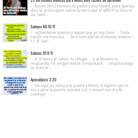
- - Éxodo 20:12 Honra a tu padre y a tu madre, para que tus
días se prolonguen sobre la tierra que el SEÑOR tu Dios te
da. Salm...
Salmos 46:10-11
- - «¡Quédense quietos y sepan que yo soy Dios! Toda
nación me honrará. Seré honrado en el mundo entero».
11 El Señ...
Salmos 91:9-11
- - 9 Si haces al Señor tu refugio y al Altísimo tu
resguardo, 10 ningún mal te conquistará; ninguna plaga
se acercar...
Apocalipsis 3:20
- - He aquí, yo estoy a la puerta y llamo; si alguno oye mi
voz y abre la puerta, entraré a él, y cenaré con él y él
conmigo. - - ...