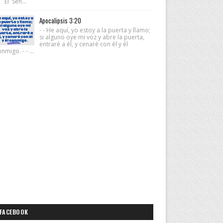
 El Señ...
Apocalipsis 3:20
- - He aquí, yo estoy a la puerta y llamo;
si alguno oye mi voz y abre la puerta,
entraré a él, y cenaré con él y él
nmigo. - - ...
FACEBOOK