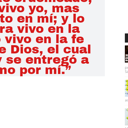
p
Sa
ac