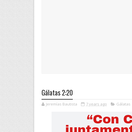
Gálatas 2:20
Jeremías Bautista
7 years ago
Gálatas