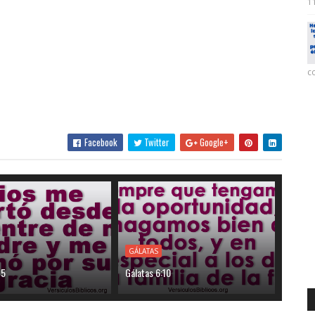
11
co
Facebook
Twitter
Google+
GÁLATAS
15
Gálatas 6:10