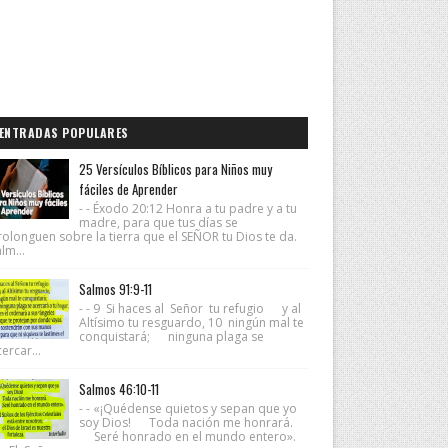
ENTRADAS POPULARES
25 Versículos Bíblicos para Niños muy
fáciles de Aprender
- - Éxodo 20:12 Honra a tu padre y a tu
madre, para que tus días se
rolonguen sobre la tierra que el SEÑOR tu Dios te da.
lm...
Salmos 91:9-11
- - 9 Si haces al Señor tu refugio y al
Altísimo tu resguardo, 10 ningún mal te
conquistará; ninguna plaga se
ercar...
Salmos 46:10-11
- - «¡Quédense quietos y sepan que yo
soy Dios! Toda nación me honrará.
Seré honrado en el mundo entero».