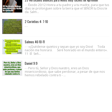
- - Éxodo 20:12 Honra a tu padre y a tu madre, para que tus
días se prolonguen sobre la tierra que el SEÑOR tu Dios te
da. Salm...
2 Corintios 4: 7-10
- -
Salmos 46:10-11
- - «¡Quédense quietos y sepan que yo soy Dios! Toda
nación me honrará. Seré honrado en el mundo entero».
11 El Señ...
Daniel 9:9
- - Pero tú, Señor y Dios nuestro, eres un Dios
misericordioso, que sabe perdonar, a pesar de que nos
hemos rebelado contra ti - ...