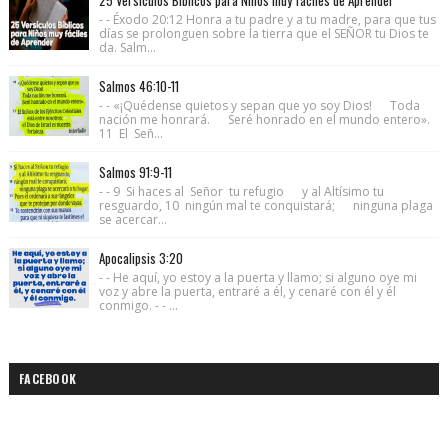
- - Éxodo 20:12 Honra a tu padre y a tu madre, para que tus
días se prolonguen sobre la tierra que el SEÑOR tu Dios te
da. Salm...
Salmos 46:10-11
- - «¡Quédense quietos y sepan que yo soy Dios! Toda
nación me honrará. Seré honrado en el mundo entero».
11 El Señ...
Salmos 91:9-11
- - 9 Si haces al Señor tu refugio y al Altísimo tu
resguardo, 10 ningún mal te conquistará; ninguna plaga
se acercar...
Apocalipsis 3:20
- - He aquí, yo estoy a la puerta y llamo; si alguno oye mi
voz y abre la puerta, entraré a él, y cenaré con él y él
conmigo. - - ...
FACEBOOK