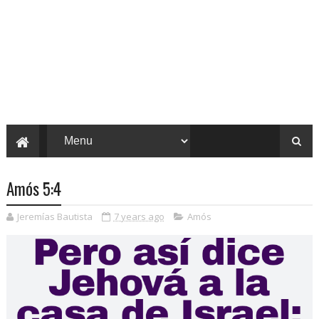
Amós 5:4
Jeremías Bautista
7 years ago
Amós