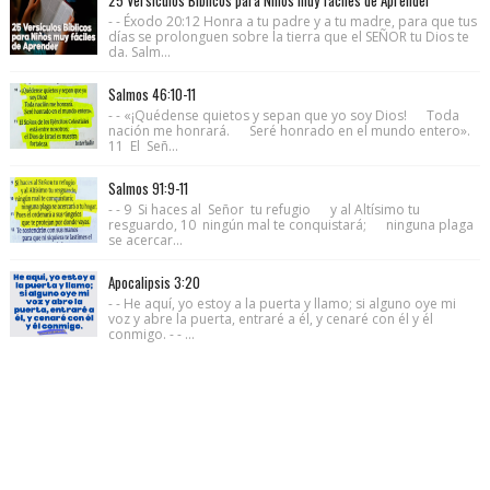
- - Éxodo 20:12 Honra a tu padre y a tu madre, para que tus
días se prolonguen sobre la tierra que el SEÑOR tu Dios te
da. Salm...
Salmos 46:10-11
- - «¡Quédense quietos y sepan que yo soy Dios! Toda
nación me honrará. Seré honrado en el mundo entero».
11 El Señ...
Salmos 91:9-11
- - 9 Si haces al Señor tu refugio y al Altísimo tu
resguardo, 10 ningún mal te conquistará; ninguna plaga
se acercar...
Apocalipsis 3:20
- - He aquí, yo estoy a la puerta y llamo; si alguno oye mi
voz y abre la puerta, entraré a él, y cenaré con él y él
conmigo. - - ...