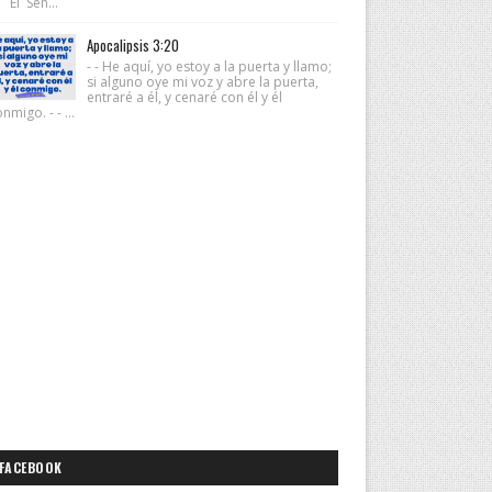
 El Señ...
Apocalipsis 3:20
- - He aquí, yo estoy a la puerta y llamo;
si alguno oye mi voz y abre la puerta,
entraré a él, y cenaré con él y él
nmigo. - - ...
FACEBOOK