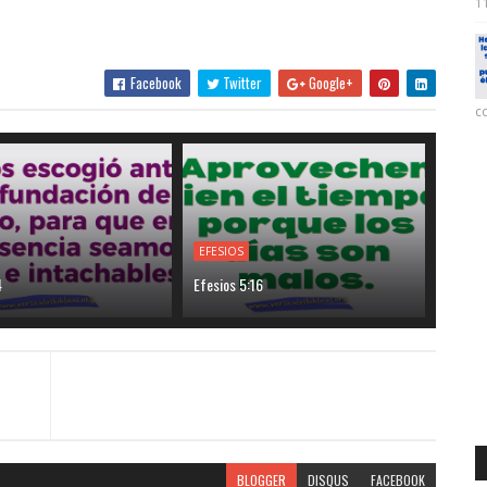
11
Facebook
Twitter
Google+
co
EFESIOS
4
Efesios 5:16
BLOGGER
DISQUS
FACEBOOK