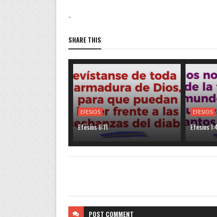
-
SHARE THIS
EFESIOS
EFESIOS
Efesios 6:11
Efesios 1:
POST
COMMENT