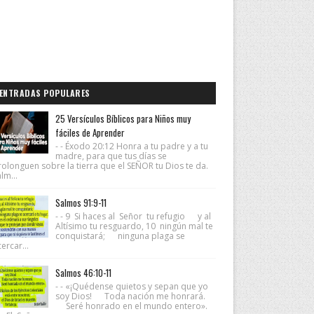
ENTRADAS POPULARES
25 Versículos Bíblicos para Niños muy
fáciles de Aprender
- - Éxodo 20:12 Honra a tu padre y a tu
madre, para que tus días se
rolonguen sobre la tierra que el SEÑOR tu Dios te da.
lm...
Salmos 91:9-11
- - 9 Si haces al Señor tu refugio y al
Altísimo tu resguardo, 10 ningún mal te
conquistará; ninguna plaga se
ercar...
Salmos 46:10-11
- - «¡Quédense quietos y sepan que yo
soy Dios! Toda nación me honrará.
Seré honrado en el mundo entero».