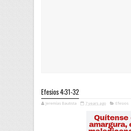
Efesios 4:31-32
Jeremías Bautista
7 years ago
Efesios