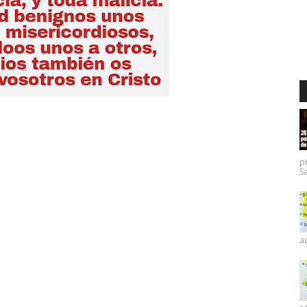
p
Sa
ac