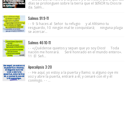
días se prolonguen sobre la tierra que el SEÑOR tu Dios te
da. Salm...
Salmos 91:9-11
- - 9 Si haces al Señor tu refugio y al Altísimo tu
resguardo, 10 ningún mal te conquistará; ninguna plaga
se acercar...
Salmos 46:10-11
- - «¡Quédense quietos y sepan que yo soy Dios! Toda
nación me honrará. Seré honrado en el mundo entero».
11 El Señ...
Apocalipsis 3:20
- - He aquí, yo estoy a la puerta y llamo; si alguno oye mi
voz y abre la puerta, entraré a él, y cenaré con él y él
conmigo. - - ...