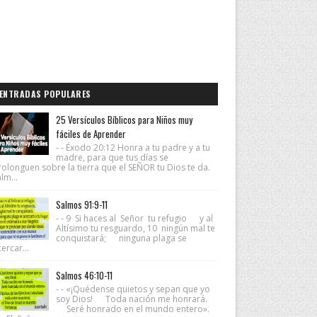
ENTRADAS POPULARES
25 Versículos Bíblicos para Niños muy
fáciles de Aprender
- - Éxodo 20:12 Honra a tu padre y a tu
madre, para que tus días se
rolonguen sobre la tierra que el SEÑOR tu Dios te da.
lm...
Salmos 91:9-11
- - 9 Si haces al Señor tu refugio y al
Altísimo tu resguardo, 10 ningún mal te
conquistará; ninguna plaga se
ercar...
Salmos 46:10-11
- - «¡Quédense quietos y sepan que yo
soy Dios! Toda nación me honrará.
Seré honrado en el mundo entero».