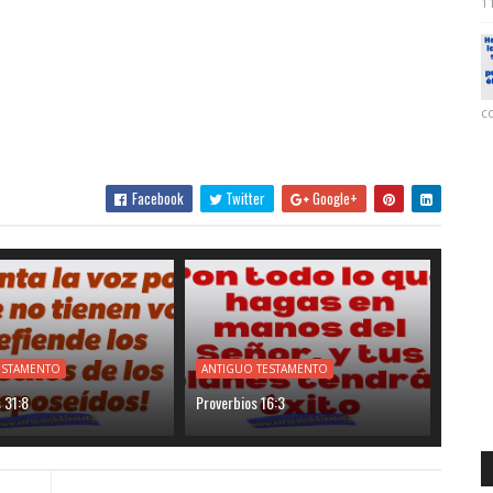
11
co
Facebook
Twitter
Google+
ESTAMENTO
ANTIGUO TESTAMENTO
 31:8
Proverbios 16:3