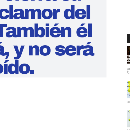
p
Sa
ac