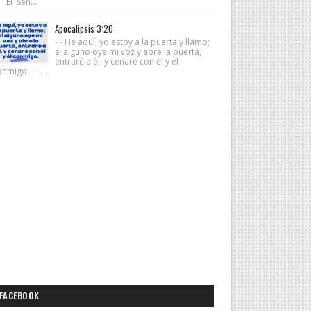
 El Señ...
Apocalipsis 3:20
- - He aquí, yo estoy a la puerta y llamo;
si alguno oye mi voz y abre la puerta,
entraré a él, y cenaré con él y él
nmigo. - - ...
FACEBOOK