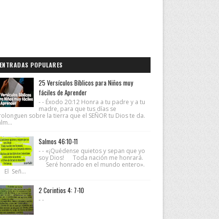
ENTRADAS POPULARES
25 Versículos Bíblicos para Niños muy
fáciles de Aprender
- - Éxodo 20:12 Honra a tu padre y a tu
madre, para que tus días se
rolonguen sobre la tierra que el SEÑOR tu Dios te da.
lm...
Salmos 46:10-11
- - «¡Quédense quietos y sepan que yo
soy Dios! Toda nación me honrará.
Seré honrado en el mundo entero».
 El Señ...
2 Corintios 4: 7-10
- -