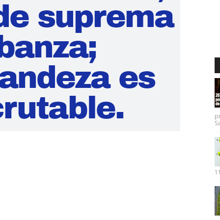
p
Sa
11