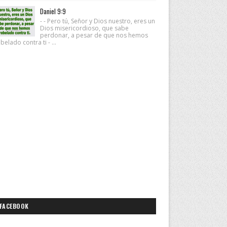
Daniel 9:9
- - Pero tú, Señor y Dios nuestro, eres un
Dios misericordioso, que sabe
perdonar, a pesar de que nos hemos
belado contra ti - ...
FACEBOOK