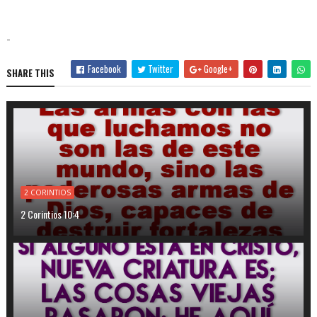
-
Facebook
Twitter
Google+
SHARE THIS
2 CORINTIOS
2 Corintios 10:4