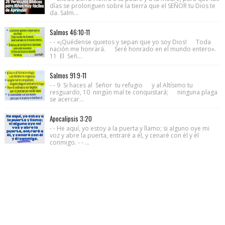
días se prolonguen sobre la tierra que el SEÑOR tu Dios te
da. Salm...
Salmos 46:10-11
- - «¡Quédense quietos y sepan que yo soy Dios! Toda
nación me honrará. Seré honrado en el mundo entero».
11 El Señ...
Salmos 91:9-11
- - 9 Si haces al Señor tu refugio y al Altísimo tu
resguardo, 10 ningún mal te conquistará; ninguna plaga
se acercar...
Apocalipsis 3:20
- - He aquí, yo estoy a la puerta y llamo; si alguno oye mi
voz y abre la puerta, entraré a él, y cenaré con él y él
conmigo. - - ...