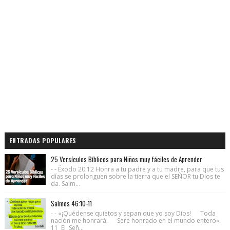
ENTRADAS POPULARES
25 Versículos Bíblicos para Niños muy fáciles de Aprender
- - Éxodo 20:12 Honra a tu padre y a tu madre, para que tus
días se prolonguen sobre la tierra que el SEÑOR tu Dios te
da. Salm...
Salmos 46:10-11
- - «¡Quédense quietos y sepan que yo soy Dios! Toda
nación me honrará. Seré honrado en el mundo entero».
11 El Señ...