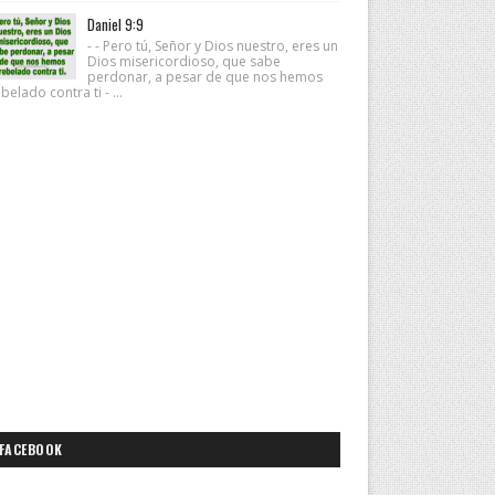
Daniel 9:9
- - Pero tú, Señor y Dios nuestro, eres un
Dios misericordioso, que sabe
perdonar, a pesar de que nos hemos
belado contra ti - ...
FACEBOOK