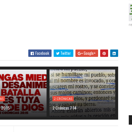
re
Facebook
Twitter
Google+
AS
2 CRÓNICAS
s 20:15
2 Crónicas 7:14