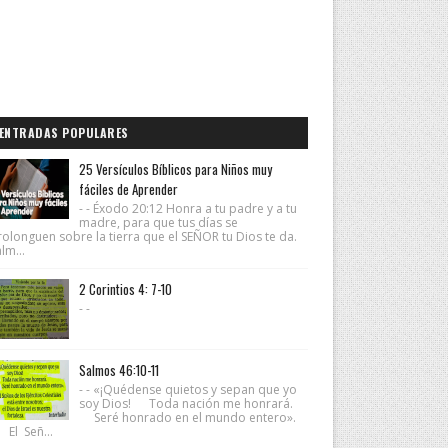
ENTRADAS POPULARES
25 Versículos Bíblicos para Niños muy
fáciles de Aprender
- - Éxodo 20:12 Honra a tu padre y a tu
madre, para que tus días se
rolonguen sobre la tierra que el SEÑOR tu Dios te da.
lm...
2 Corintios 4: 7-10
- -
Salmos 46:10-11
- - «¡Quédense quietos y sepan que yo
soy Dios! Toda nación me honrará.
Seré honrado en el mundo entero».
 El Señ...