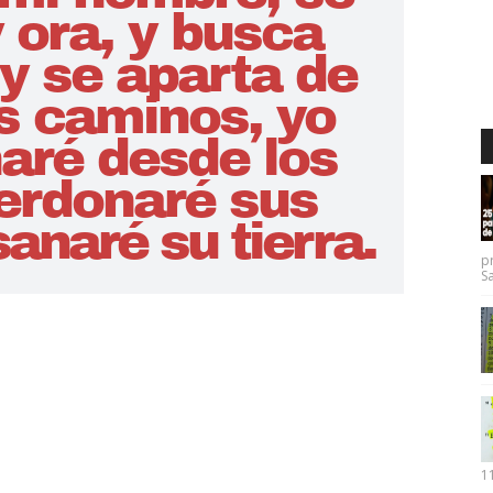
p
Sa
11