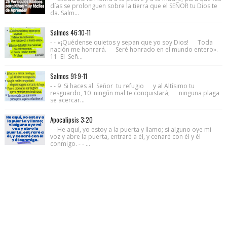
días se prolonguen sobre la tierra que el SEÑOR tu Dios te
da. Salm...
Salmos 46:10-11
- - «¡Quédense quietos y sepan que yo soy Dios! Toda
nación me honrará. Seré honrado en el mundo entero».
11 El Señ...
Salmos 91:9-11
- - 9 Si haces al Señor tu refugio y al Altísimo tu
resguardo, 10 ningún mal te conquistará; ninguna plaga
se acercar...
Apocalipsis 3:20
- - He aquí, yo estoy a la puerta y llamo; si alguno oye mi
voz y abre la puerta, entraré a él, y cenaré con él y él
conmigo. - - ...