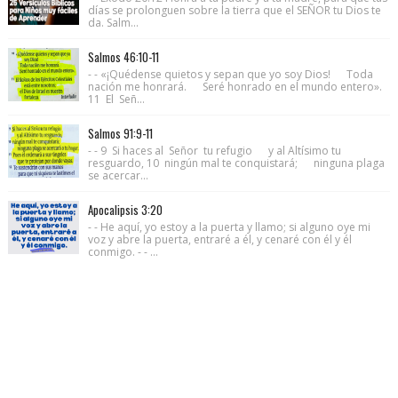
días se prolonguen sobre la tierra que el SEÑOR tu Dios te
da. Salm...
Salmos 46:10-11
- - «¡Quédense quietos y sepan que yo soy Dios! Toda
nación me honrará. Seré honrado en el mundo entero».
11 El Señ...
Salmos 91:9-11
- - 9 Si haces al Señor tu refugio y al Altísimo tu
resguardo, 10 ningún mal te conquistará; ninguna plaga
se acercar...
Apocalipsis 3:20
- - He aquí, yo estoy a la puerta y llamo; si alguno oye mi
voz y abre la puerta, entraré a él, y cenaré con él y él
conmigo. - - ...