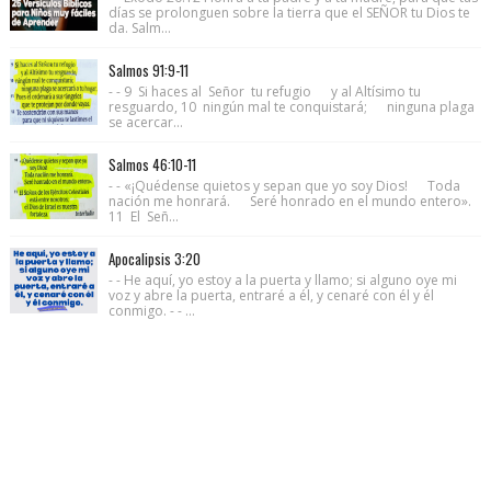
días se prolonguen sobre la tierra que el SEÑOR tu Dios te
da. Salm...
Salmos 91:9-11
- - 9 Si haces al Señor tu refugio y al Altísimo tu
resguardo, 10 ningún mal te conquistará; ninguna plaga
se acercar...
Salmos 46:10-11
- - «¡Quédense quietos y sepan que yo soy Dios! Toda
nación me honrará. Seré honrado en el mundo entero».
11 El Señ...
Apocalipsis 3:20
- - He aquí, yo estoy a la puerta y llamo; si alguno oye mi
voz y abre la puerta, entraré a él, y cenaré con él y él
conmigo. - - ...