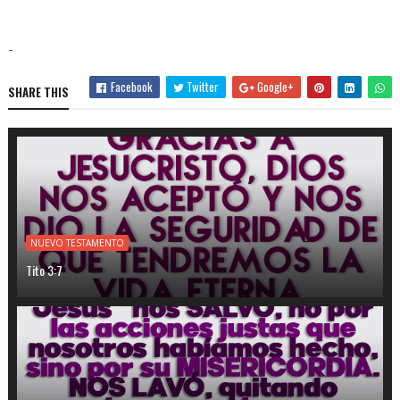
-
Facebook
Twitter
Google+
SHARE THIS
NUEVO TESTAMENTO
Tito 3:7