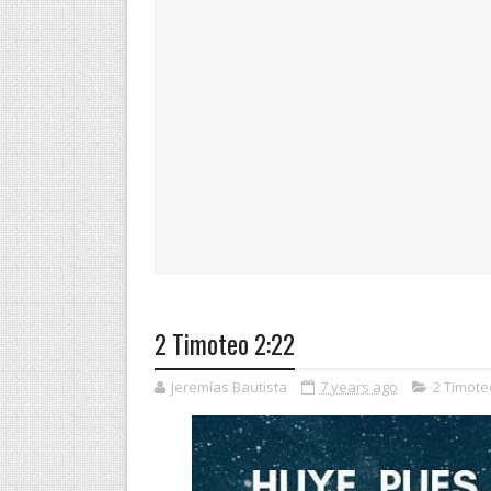
2 Timoteo 2:22
Jeremías Bautista
7 years ago
2 Timote