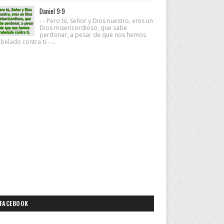
Daniel 9:9
- - Pero tú, Señor y Dios nuestro, eres un
Dios misericordioso, que sabe
perdonar, a pesar de que nos hemos
belado contra ti - ...
FACEBOOK