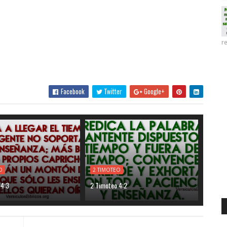
re
Facebook
Twitter
Google+
O
2 TIMOTEO
 4:3
2 Timoteo 4:2