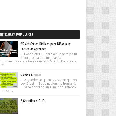
ENTRADAS POPULARES
25 Versículos Bíblicos para Niños muy
fáciles de Aprender
- - Éxodo 20:12 Honra a tu padre y a tu
madre, para que tus días se
rolonguen sobre la tierra que el SEÑOR tu Dios te da.
lm...
Salmos 46:10-11
- - «¡Quédense quietos y sepan que yo
soy Dios! Toda nación me honrará.
Seré honrado en el mundo entero».
 El Señ...
2 Corintios 4: 7-10
- -