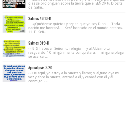
días se prolonguen sobre la tierra que el SEÑOR tu Dios te
da. Salm...
Salmos 46:10-11
- - «¡Quédense quietos y sepan que yo soy Dios! Toda
nación me honrará. Seré honrado en el mundo entero».
11 El Señ...
Salmos 91:9-11
- - 9 Si haces al Señor tu refugio y al Altísimo tu
resguardo, 10 ningún mal te conquistará; ninguna plaga
se acercar...
Apocalipsis 3:20
- - He aquí, yo estoy a la puerta y llamo; si alguno oye mi
voz y abre la puerta, entraré a él, y cenaré con él y él
conmigo. - - ...