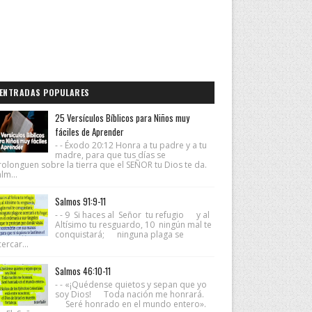
ENTRADAS POPULARES
25 Versículos Bíblicos para Niños muy
fáciles de Aprender
- - Éxodo 20:12 Honra a tu padre y a tu
madre, para que tus días se
rolonguen sobre la tierra que el SEÑOR tu Dios te da.
lm...
Salmos 91:9-11
- - 9 Si haces al Señor tu refugio y al
Altísimo tu resguardo, 10 ningún mal te
conquistará; ninguna plaga se
ercar...
Salmos 46:10-11
- - «¡Quédense quietos y sepan que yo
soy Dios! Toda nación me honrará.
Seré honrado en el mundo entero».