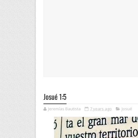
Josué 1:5
Jeremías Bautista
7 years ago
Josué