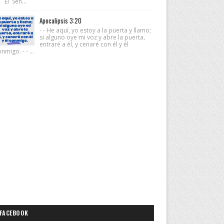
 El Señ...
Apocalipsis 3:20
- - He aquí, yo estoy a la puerta y llamo;
si alguno oye mi voz y abre la puerta,
entraré a él, y cenaré con él y él
nmigo. - - ...
FACEBOOK