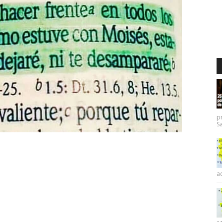
p
Sa
ac