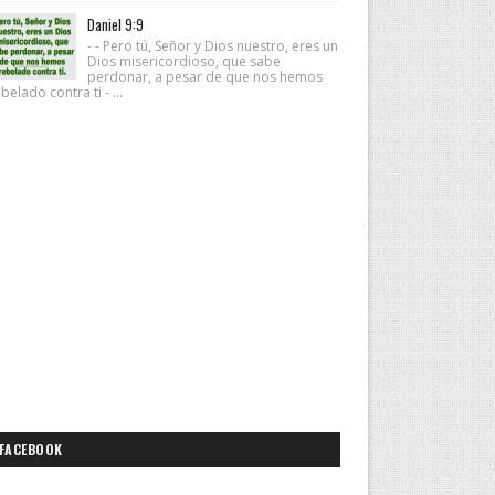
Daniel 9:9
- - Pero tú, Señor y Dios nuestro, eres un
Dios misericordioso, que sabe
perdonar, a pesar de que nos hemos
belado contra ti - ...
FACEBOOK