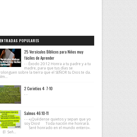
ENTRADAS POPULARES
25 Versículos Bíblicos para Niños muy
fáciles de Aprender
- - Éxodo 20:12 Honra a tu padre y a tu
madre, para que tus días se
rolonguen sobre la tierra que el SEÑOR tu Dios te da.
lm...
2 Corintios 4: 7-10
- -
Salmos 46:10-11
- - «¡Quédense quietos y sepan que yo
soy Dios! Toda nación me honrará.
Seré honrado en el mundo entero».
 El Señ...