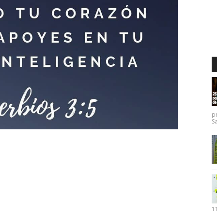
p
Sa
11