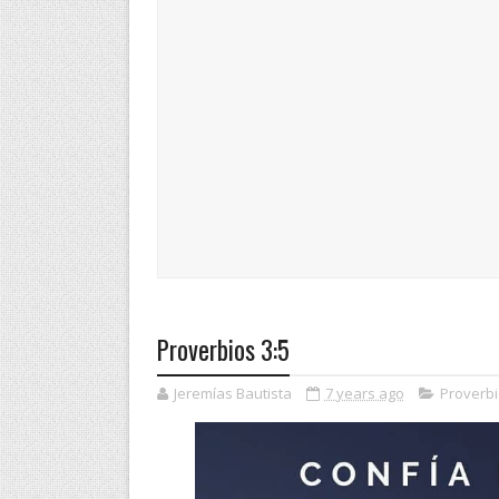
Proverbios 3:5
Jeremías Bautista
7 years ago
Proverb