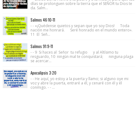
días se prolonguen sobre la tierra que el SEÑOR tu Dios te
da. Salm...
Salmos 46:10-11
- - «¡Quédense quietos y sepan que yo soy Dios! Toda
nación me honrará. Seré honrado en el mundo entero».
11 El Señ...
Salmos 91:9-11
- - 9 Si haces al Señor tu refugio y al Altísimo tu
resguardo, 10 ningún mal te conquistará; ninguna plaga
se acercar...
Apocalipsis 3:20
- - He aquí, yo estoy a la puerta y llamo; si alguno oye mi
voz y abre la puerta, entraré a él, y cenaré con él y él
conmigo. - - ...