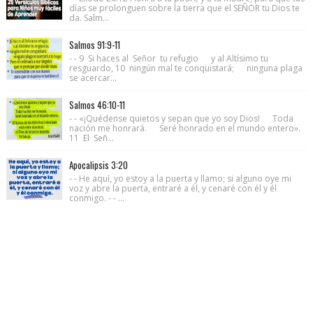
días se prolonguen sobre la tierra que el SEÑOR tu Dios te
da. Salm...
Salmos 91:9-11
- - 9 Si haces al Señor tu refugio y al Altísimo tu
resguardo, 10 ningún mal te conquistará; ninguna plaga
se acercar...
Salmos 46:10-11
- - «¡Quédense quietos y sepan que yo soy Dios! Toda
nación me honrará. Seré honrado en el mundo entero».
11 El Señ...
Apocalipsis 3:20
- - He aquí, yo estoy a la puerta y llamo; si alguno oye mi
voz y abre la puerta, entraré a él, y cenaré con él y él
conmigo. - - ...