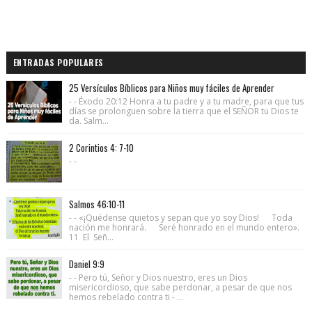
ENTRADAS POPULARES
25 Versículos Bíblicos para Niños muy fáciles de Aprender
- - Éxodo 20:12 Honra a tu padre y a tu madre, para que tus
días se prolonguen sobre la tierra que el SEÑOR tu Dios te
da. Salm...
2 Corintios 4: 7-10
- -
Salmos 46:10-11
- - «¡Quédense quietos y sepan que yo soy Dios! Toda
nación me honrará. Seré honrado en el mundo entero».
11 El Señ...
Daniel 9:9
- - Pero tú, Señor y Dios nuestro, eres un Dios
misericordioso, que sabe perdonar, a pesar de que nos
hemos rebelado contra ti - ...