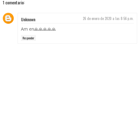
1 comentario:
Unknown
26 de enero de 2020 a las 8:56 p.m.
Am en🙏🙏🙏🙏🙏
Responder