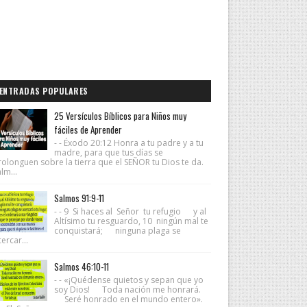
ENTRADAS POPULARES
25 Versículos Bíblicos para Niños muy
fáciles de Aprender
- - Éxodo 20:12 Honra a tu padre y a tu
madre, para que tus días se
rolonguen sobre la tierra que el SEÑOR tu Dios te da.
lm...
Salmos 91:9-11
- - 9 Si haces al Señor tu refugio y al
Altísimo tu resguardo, 10 ningún mal te
conquistará; ninguna plaga se
ercar...
Salmos 46:10-11
- - «¡Quédense quietos y sepan que yo
soy Dios! Toda nación me honrará.
Seré honrado en el mundo entero».