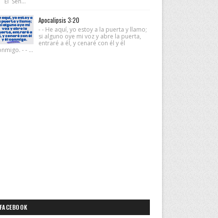
 El Señ...
Apocalipsis 3:20
- - He aquí, yo estoy a la puerta y llamo;
si alguno oye mi voz y abre la puerta,
entraré a él, y cenaré con él y él
nmigo. - - ...
FACEBOOK