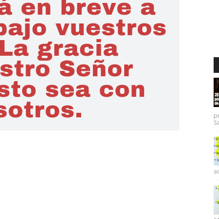
p
Sa
ac