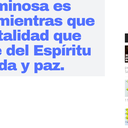
p
Sa
11