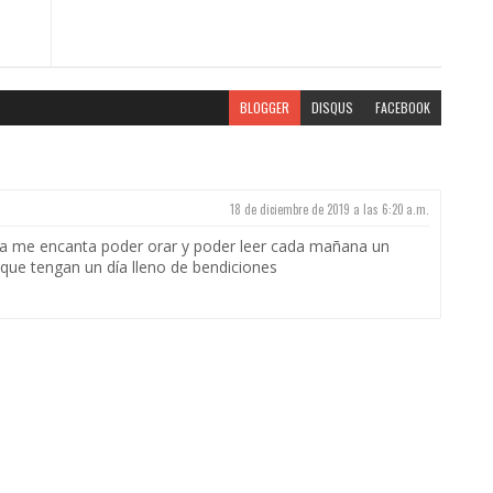
BLOGGER
DISQUS
FACEBOOK
18 de diciembre de 2019 a las 6:20 a.m.
da me encanta poder orar y poder leer cada mañana un
s que tengan un día lleno de bendiciones