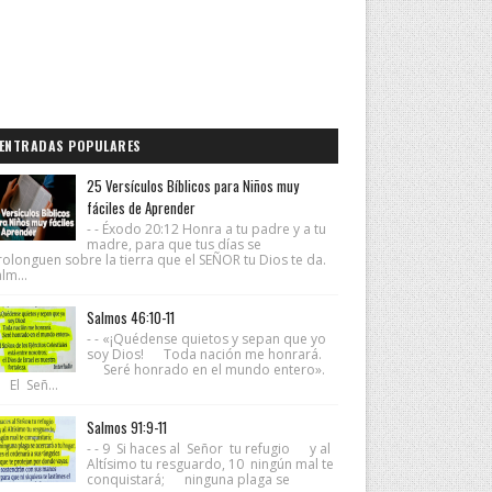
ENTRADAS POPULARES
25 Versículos Bíblicos para Niños muy
fáciles de Aprender
- - Éxodo 20:12 Honra a tu padre y a tu
madre, para que tus días se
rolonguen sobre la tierra que el SEÑOR tu Dios te da.
lm...
Salmos 46:10-11
- - «¡Quédense quietos y sepan que yo
soy Dios! Toda nación me honrará.
Seré honrado en el mundo entero».
 El Señ...
Salmos 91:9-11
- - 9 Si haces al Señor tu refugio y al
Altísimo tu resguardo, 10 ningún mal te
conquistará; ninguna plaga se