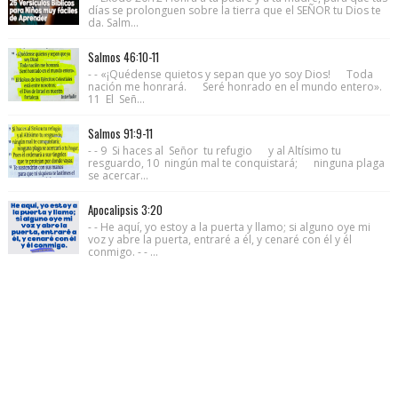
días se prolonguen sobre la tierra que el SEÑOR tu Dios te
da. Salm...
Salmos 46:10-11
- - «¡Quédense quietos y sepan que yo soy Dios! Toda
nación me honrará. Seré honrado en el mundo entero».
11 El Señ...
Salmos 91:9-11
- - 9 Si haces al Señor tu refugio y al Altísimo tu
resguardo, 10 ningún mal te conquistará; ninguna plaga
se acercar...
Apocalipsis 3:20
- - He aquí, yo estoy a la puerta y llamo; si alguno oye mi
voz y abre la puerta, entraré a él, y cenaré con él y él
conmigo. - - ...