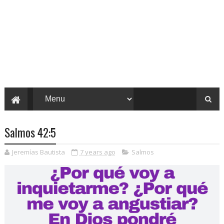
Salmos 42:5
Jeremías Bautista
7 years ago
Salmos