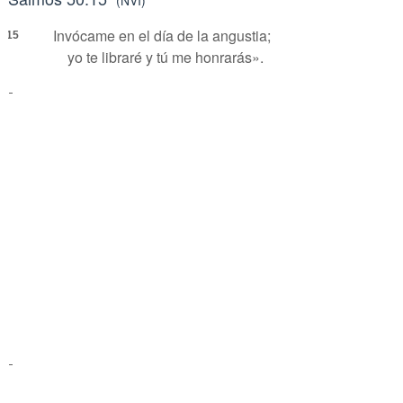
Invócame en el día de la angustia;
15
yo te libraré y tú me honrarás».
-
-