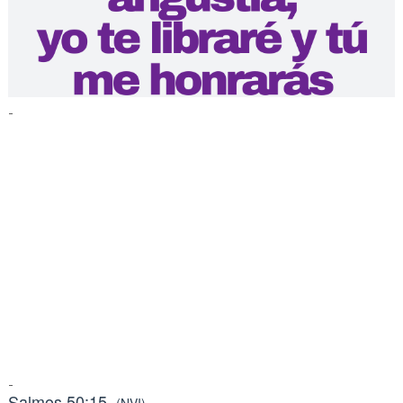
-
-
Salmos 50:15
(NVI)