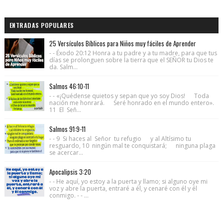
ENTRADAS POPULARES
25 Versículos Bíblicos para Niños muy fáciles de Aprender
- - Éxodo 20:12 Honra a tu padre y a tu madre, para que tus
días se prolonguen sobre la tierra que el SEÑOR tu Dios te
da. Salm...
Salmos 46:10-11
- - «¡Quédense quietos y sepan que yo soy Dios! Toda
nación me honrará. Seré honrado en el mundo entero».
11 El Señ...
Salmos 91:9-11
- - 9 Si haces al Señor tu refugio y al Altísimo tu
resguardo, 10 ningún mal te conquistará; ninguna plaga
se acercar...
Apocalipsis 3:20
- - He aquí, yo estoy a la puerta y llamo; si alguno oye mi
voz y abre la puerta, entraré a él, y cenaré con él y él
conmigo. - - ...