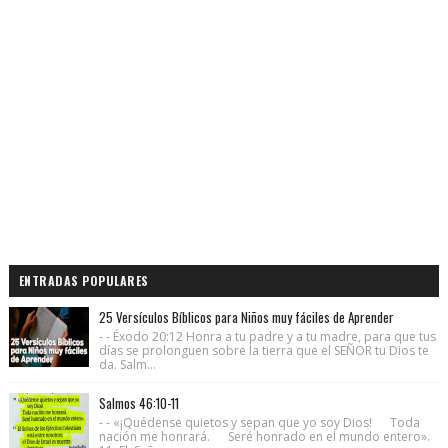
ENTRADAS POPULARES
25 Versículos Bíblicos para Niños muy fáciles de Aprender
- - Éxodo 20:12 Honra a tu padre y a tu madre, para que tus
días se prolonguen sobre la tierra que el SEÑOR tu Dios te
da. Salm...
Salmos 46:10-11
- - «¡Quédense quietos y sepan que yo soy Dios! Toda
nación me honrará. Seré honrado en el mundo entero».